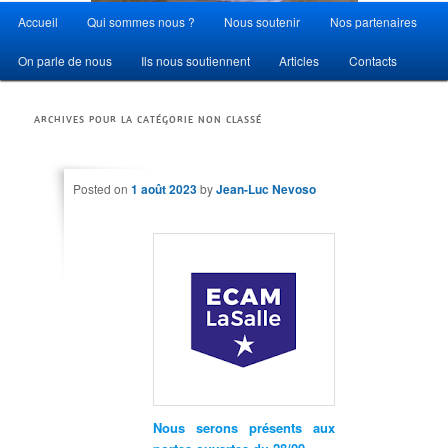
Menu principal
Accueil
Qui sommes nous ?
Nous soutenir
Nos partenaires
Aller au contenu principal
Aller au contenu secondaire
On parle de nous
Ils nous soutiennent
Articles
Contacts
ARCHIVES POUR LA CATÉGORIE
NON CLASSÉ
Posted on
1 août 2023
by
Jean-Luc Nevoso
Nous serons présents aux